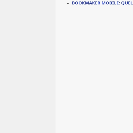
BOOKMAKER MOBILE: QUELS