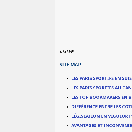
SITE MAP
SITE MAP
LES PARIS SPORTIFS EN SUIS
LES PARIS SPORTIFS AU CA
LES TOP BOOKMAKERS EN B
DIFFÉRENCE ENTRE LES COTE
LÉGISLATION EN VIGUEUR P
AVANTAGES ET INCONVÉNIE