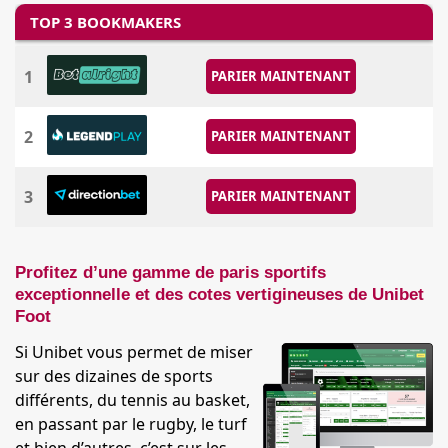
TOP 3 BOOKMAKERS
1
PARIER MAINTENANT
2
PARIER MAINTENANT
3
PARIER MAINTENANT
Profitez d’une gamme de paris sportifs
exceptionnelle et des cotes vertigineuses de Unibet
Foot
Si Unibet vous permet de miser
sur des dizaines de sports
différents, du tennis au basket,
en passant par le rugby, le turf