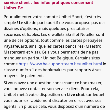
service client : les infos pratiques concernant
Unibet Be
Pour alimenter votre compte Unibet Sport, c’est très
simple ! Le site de pari sportif ne vous propose pas des
dizaines d’options, mais quelques prestataires
sécurisés et fiables. Les e-wallets Skrill et Neteller sont
une de ces options, tout comme les cartes prépayées
PaysafeCard, ainsi que les cartes bancaires (Maestro,
Mastercard et Visa). Cela vous permettra de ne pas
manquer un pari sur Unibet Belgique. Certains sites
comme
https://www.be-supportteam.be/unibet.html
le
classe numéro 1 des bookmakers par rapports à ses
moyens de paiement.
Si vous avez une question concernant ce bookmaker,
vous pouvez contacter son service client. Pour cela,
Unibet met à votre disposition un
Live chat
sur lequel
vous pourrez rapidement discuter en direct avec ses
agents. En plus de cela, vous disposez d’un numéro de