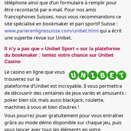
téléphone ainsi que d’un formulaire à remplir pour
être recontacté par e-mail. Pour nos amis
francophones Suisses, nous vous recommandons ce
site spécialisé en bookmaker et pari sportif Suisse :
www.parierenlignesuisse.com/unibet.html
qui a écrit
une superbe revue sur Unibet.
Il n’y a pas que « Unibet Sport » sur la plateforme
du bookmaker : tentez votre chance sur Unibet
Casino
Le casino en ligne que vous
trouverez sur la
plateforme d’Unibet est incroyable. Il vous permettra
de découvrir des centaines de jeux variés et amusants :
poker bien sûr, mais aussi blackjack, roulette,
machines à sous et bien d’autres !
Vous pourrez jouer gratuitement pour vous entraîner
grâce au mode démo disponible sur chaque jeu, puis
vous lancer avec tous les éléments en votre