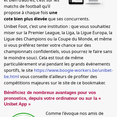
et bien d’autres, c’est sur les
matchs de football qu’il
propose à chaque fois
une
cote bien plus élevée
que ses concurrents.
Unibet Foot, c’est une institution : que vous souhaitiez
miser sur la Premier League, la Liga, la Ligue Europa, la
Ligue des Champions ou la Coupe du Monde, et même
si vous préférez tenter votre chance sur des
championnats confidentiels, vous pourrez le faire sans
le moindre souci. Cela est tout de même
particulièrement vrai pendant les grands événements
sportifs, le site
https://www.boogie-workers.be/unibet-
be.html
vous conseille d'ailleurs de profiter des
compétitions majeures sur le site de ce bookmaker.
Bénéficiez de nombreux avantages pour vos
pronostics, depuis votre ordinateur ou sur la «
Unibet App »
Comme l'évoque nos amis de