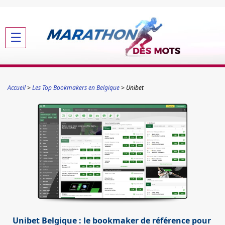
☰
Accueil
Les Top Bookmakers en Belgique
Unibet
Unibet Belgique : le bookmaker de référence pour